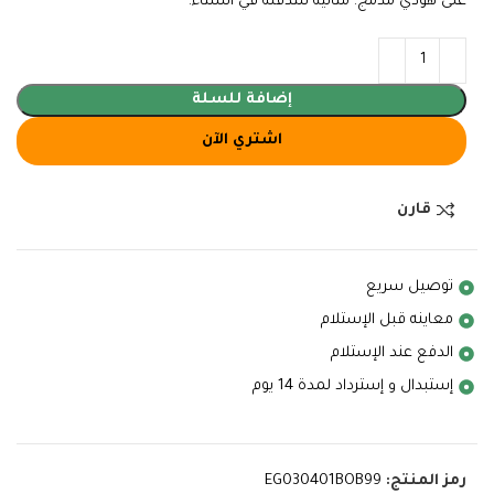
على هودي مدمج. مثالية للتدفئة في الشتاء.
إضافة للسلة
اشتري الآن
قارن
توصيل سريع
معاينه قبل الإستلام
الدفع عند الإستلام
إستبدال و إسترداد لمدة 14 يوم
رمز المنتج:
EG030401BOB99