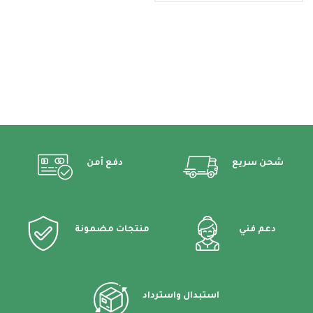
شحن سريع
دفع أمن
دعم فني
منتجات مضمونة
استبدال واسترداد