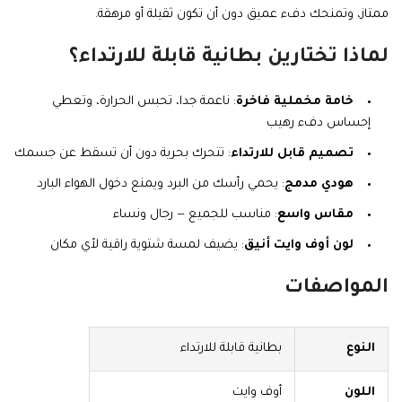
ممتاز، وتمنحك دفء عميق دون أن تكون ثقيلة أو مرهقة.
لماذا تختارين بطانية قابلة للارتداء؟
خامة مخملية فاخرة
: ناعمة جدا، تحبس الحرارة، وتعطي
إحساس دفء رهيب
تصميم قابل للارتداء
: تتحرك بحرية دون أن تسقط عن جسمك
هودي مدمج
: يحمي رأسك من البرد ويمنع دخول الهواء البارد
مقاس واسع
: مناسب للجميع — رجال ونساء
لون أوف وايت أنيق
: يضيف لمسة شتوية راقية لأي مكان
المواصفات
النوع
بطانية قابلة للارتداء
اللون
أوف وايت