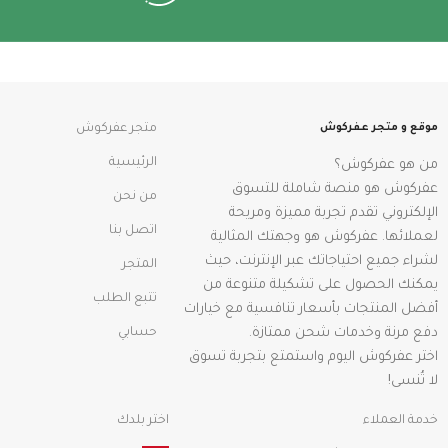
موقع و متجر عفركوش
متجر عفركوش
الرئيسية
من هو عفركوش؟
عفركوش هو منصة شاملة للتسوق
من نحن
الإلكتروني تقدم تجربة مميزة ومريحة
اتصل بنا
لعملائها. عفركوش هو وجهتك المثالية
لشراء جميع احتياجاتك عبر الإنترنت، حيث
المتجر
يمكنك الحصول على تشكيلة متنوعة من
تتبع الطلب
أفضل المنتجات بأسعار تنافسية مع خيارات
دفع مرنة وخدمات شحن ممتازة.
حسابي
اختر عفركوش اليوم واستمتع بتجربة تسوق
لا تُنسى!
خدمة العملاء
اختر بلدك