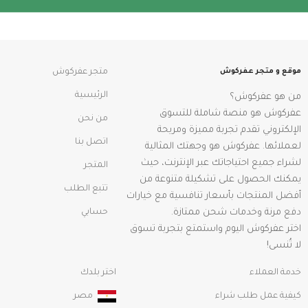
موقع و متجر عفركوش
متجر عفركوش
الرئيسية
من هو عفركوش؟
عفركوش هو منصة شاملة للتسوق
من نحن
الإلكتروني تقدم تجربة مميزة ومريحة
اتصل بنا
لعملائها. عفركوش هو وجهتك المثالية
لشراء جميع احتياجاتك عبر الإنترنت، حيث
المتجر
يمكنك الحصول على تشكيلة متنوعة من
تتبع الطلب
أفضل المنتجات بأسعار تنافسية مع خيارات
دفع مرنة وخدمات شحن ممتازة.
حسابي
اختر عفركوش اليوم واستمتع بتجربة تسوق
لا تُنسى!
خدمة العملاء
اختر بلدك
كيفية عمل طلب شراء
مصر