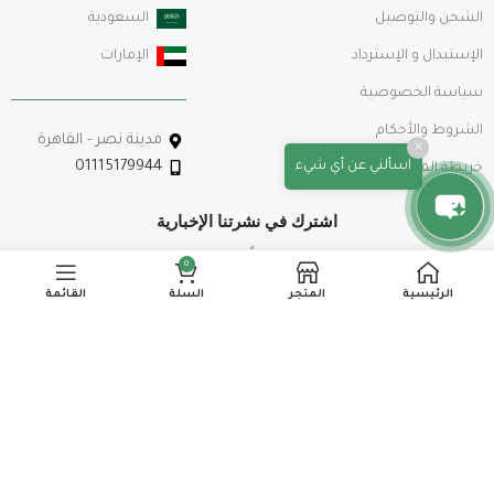
الشحن والتوصيل
السعودية
الإستبدال و الإسترداد
الإمارات
سياسة الخصوصية
الشروط والأحكام
مدينة نصر - القاهرة
×
اسألني عن أي شيء
01115179944
خريطة الموقع
اشترك في نشرتنا الإخبارية
سيتم استخدامها وفقًا لسياسة الخصوصية
0
الرئيسية
المتجر
السلة
القائمة
تابعنا علي
© 2026
عفركوش
. كل الحقوق محفوظة