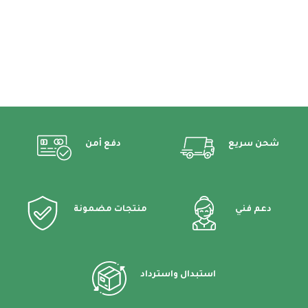
شحن سريع
دفع أمن
دعم فني
منتجات مضمونة
استبدال واسترداد