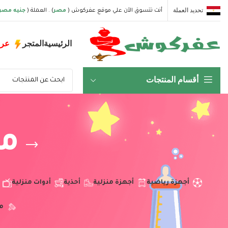
تحديد العملة
أنت تتسوق الآن علي موقع عفركوش (
مصر
) . العملة (
جنيه مصر
الرئيسية
المتجر
عر
أقسام المنتجات
مس
أجهزة رياضية
أجهزة منزلية
أحذية
أدوات منزلية
م