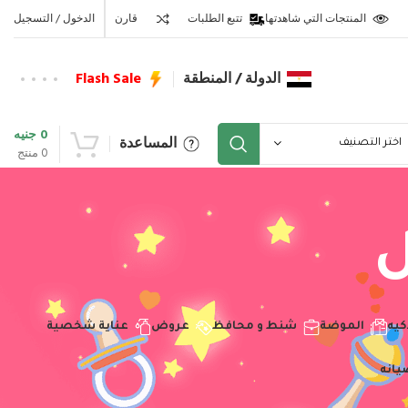
المنتجات التي شاهدتها
تتبع الطلبات
قارن
الدخول / التسجيل
الدولة / المنطقة
Flash Sale
0
جنيه
المساعدة
اختر التصنيف
0
منتج
ل
كيه
الموضة
شنط و محافظ
عروض
عناية شخصية
يانه