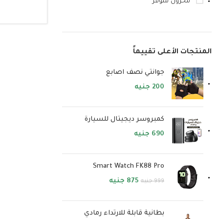
مخزون متوفر
تحديد ال
المنتجات الأعلى تقييماً
جوانتي نصف اصابع
200
جنيه
كمبروسر ديجيتال للسيارة
690
جنيه
Smart Watch FK88 Pro
875
جنيه
999
جنيه
بطانية قابلة للارتداء رمادي