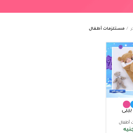
ر
مستلزمات أطفال
بيبي
 أطفال
نيه