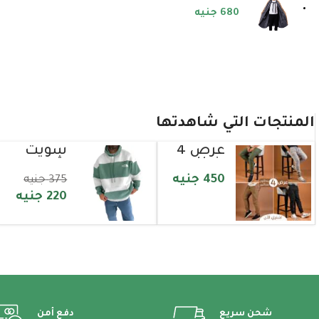
680
جنيه
المنتجات التي شاهدتها
عرض 4
سويت
بنطلون
شيرت
بنجالين
مضلع
450
جنيه
375
جنيه
220
جنيه
شحن سريع
دفع أمن