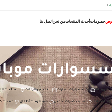
ي
)
وض
خصومات
أحدث المنتجات
من نحن
اتصل بنا
سسوارات موباي
إلكترونيات
اكسسوارات سيارات
التخييم والرحلات
الساعات الذ
اكينات حلاقة
مستحضرات تجميل
مستلزمات أطفال
معدات ص