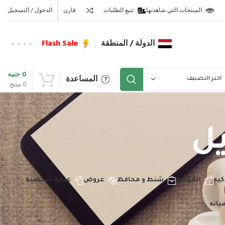
المنتجات التي شاهدتها
تتبع الطلبات
قارن
الدخول / التسجيل
الدولة / المنطقة
Flash Sale
0
جنيه
المساعدة
اختر التصنيف
0
منتج
ل
كيه
الموضة
شنط و محافظ
عروض
عناية شخصية
يانه