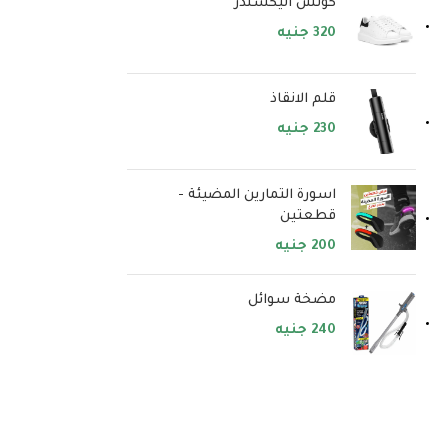
كوتش اليكسندر
320
جنيه
قلم الانقاذ
230
جنيه
اسورة التمارين المضيئة -
قطعتين
200
جنيه
مضخة سوائل
240
جنيه