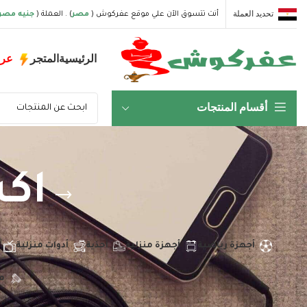
تحديد العملة
أنت تتسوق الآن علي موقع عفركوش (
مصر
) . العملة (
جنيه مصر
الرئيسية
المتجر
عر
أقسام المنتجات
اك
أجهزة رياضية
أجهزة منزلية
أحذية
أدوات منزلية
م