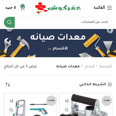
القائمة
0
جنيه
0
معدات صيانه
الأقسام
الرئيسية
المتجر
معدات صيانه
عرض ⁦3⁩ من كل النتائج
الشريط الجانبي
نفذت
نفذت