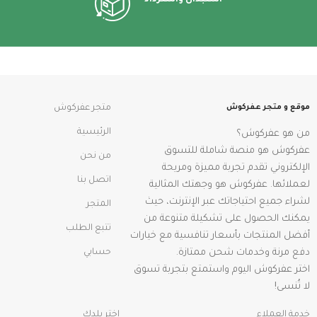
موقع و متجر عفركوش
متجر عفركوش
الرئيسية
من هو عفركوش؟
عفركوش هو منصة شاملة للتسوق
من نحن
الإلكتروني تقدم تجربة مميزة ومريحة
اتصل بنا
لعملائها. عفركوش هو وجهتك المثالية
لشراء جميع احتياجاتك عبر الإنترنت، حيث
المتجر
يمكنك الحصول على تشكيلة متنوعة من
تتبع الطلب
أفضل المنتجات بأسعار تنافسية مع خيارات
دفع مرنة وخدمات شحن ممتازة.
حسابي
اختر عفركوش اليوم واستمتع بتجربة تسوق
لا تُنسى!
خدمة العملاء
اختر بلدك