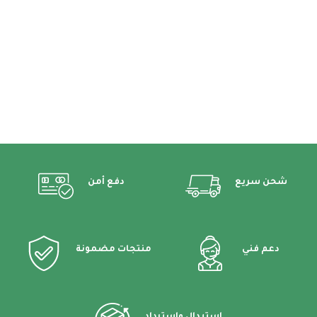
شحن سريع
دفع أمن
دعم فني
منتجات مضمونة
استبدال واسترداد