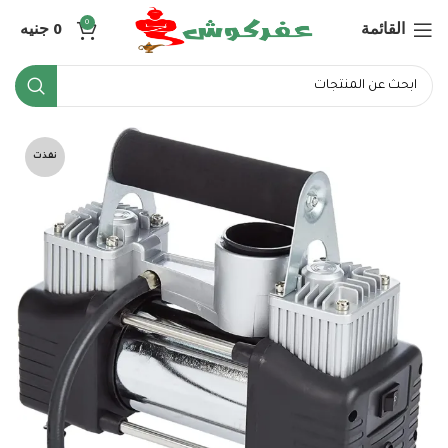
القائمة
0
جنيه
0
نفذت