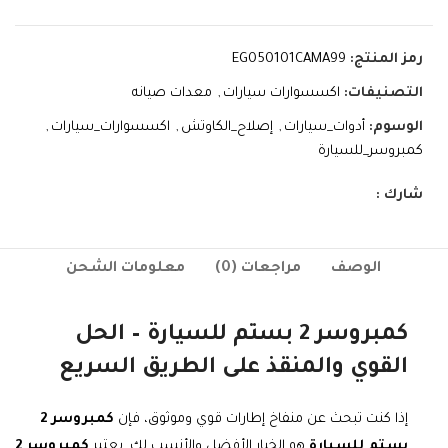
رمز المنتج:
EG050101CAMA99
التصنيفات:
اكسسوارات سيارات
,
معدات صيانه
الوسوم:
أدوات_سيارات
,
إصلاح_الكاوتش
,
اكسسوارات_سيارات
,
كمبروسر_للسيارة
شارك :
الوصف
مراجعات (0)
معلومات الشحن
كمبروسر 2 بستم للسيارة – الحل
القوي والمنقذ على الطريق السريع
إذا كنت تبحث عن منفاخ إطارات قوي وموثوق، فإن
كمبروسر 2
بستم للسيارة
هو الخيار الأفضل والأنسب لك. يعتبر
كمبروسر 2