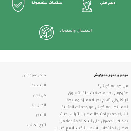
دعم فني
منتجات مضمونة
استبدال واسترداد
موقع و متجر عفركوش
متجر عفركوش
الرئيسية
من هو عفركوش؟
عفركوش هو منصة شاملة للتسوق
من نحن
الإلكتروني تقدم تجربة مميزة ومريحة
اتصل بنا
لعملائها. عفركوش هو وجهتك المثالية
لشراء جميع احتياجاتك عبر الإنترنت، حيث
المتجر
يمكنك الحصول على تشكيلة متنوعة من
تتبع الطلب
أفضل المنتجات بأسعار تنافسية مع خيارات