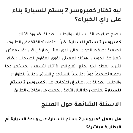
ليه تختار كمبروسر 2 بستم للسيارة بناء
على راي الخبراء؟
ينصح خبراء صيانة السيارات والرحلات الطويلة بضرورة اقتناء
كمبروسر 2 بستم للسيارة
نظراً لاعتماديته الفائقة في الظروف
الصعبة وضغط الهواء العالي الذي يملأ الإطار في أقل وقت ممكن.
يتميز هذا الموديل بهيكله المعدني القوي المقاوم للصدمات ونظام
التبريد المطور الذي يمنع ارتفاع الحرارة أثناء التشغيل المستمر، مما
يجعله تصميماً قوياً ومناسباً للاستخدام الشاق، ومثالياً للطوارئ
والرحلات الطويلة دون عناء. إن اعتمادك على
كمبروسر 2 بستم
للسيارة
يمنحك راحة البال التامة ويحميك من مفاجآت الطريق.
الاسئلة الشائعة حول المنتج
هل يعمل كمبروسر 2 بستم للسيارة على ولاعة السيارة أم
البطارية مباشرة؟