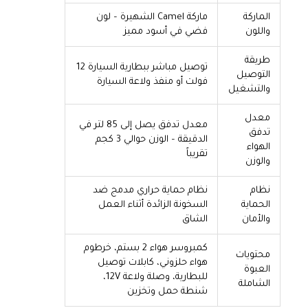
الماركة
ماركة Camel الشهيرة – لون
واللون
فضي في أسود مميز
طريقة
توصيل مباشر ببطارية السيارة 12
التوصيل
فولت أو منفذ ولاعة السيارة
والتشغيل
معدل
معدل تدفق يصل إلى 85 لتر في
تدفق
الدقيقة – الوزن حوالي 3 كجم
الهواء
تقريباً
والوزن
نظام
نظام حماية حراري مدمج ضد
الحماية
السخونة الزائدة أثناء العمل
والأمان
الشاق
كمبروسر هواء 2 بستم، خرطوم
محتويات
هواء حلزوني، كابلات توصيل
العبوة
للبطارية، وصلة ولاعة 12V،
الشاملة
شنطة حمل وتخزين