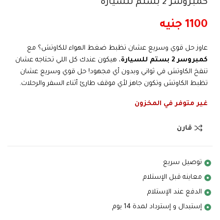
كمبروسر 2 بستم للسيارة
1100
جنيه
عاوز حل قوي وسريع عشان تظبط ضغط الهواء للكاوتش؟ مع
كمبروسر 2 بستم للسيارة
، هيكون عندك كل اللي تحتاجه عشان
تنفخ الكاوتش في ثواني وبدون أي مجهود! حل قوي وسريع عشان
تظبط الكاوتش وتكون جاهز لأي موقف طارئ أثناء السفر والرحلات.
غير متوفر في المخزون
قارن
توصيل سريع
معاينه قبل الإستلام
الدفع عند الإستلام
إستبدال و إسترداد لمدة 14 يوم