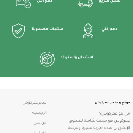
شحن سريع
دفع أمن
دعم فني
منتجات مضمونة
استبدال واسترداد
موقع و متجر عفركوش
متجر عفركوش
الرئيسية
من هو عفركوش؟
عفركوش هو منصة شاملة للتسوق
من نحن
الإلكتروني تقدم تجربة مميزة ومريحة