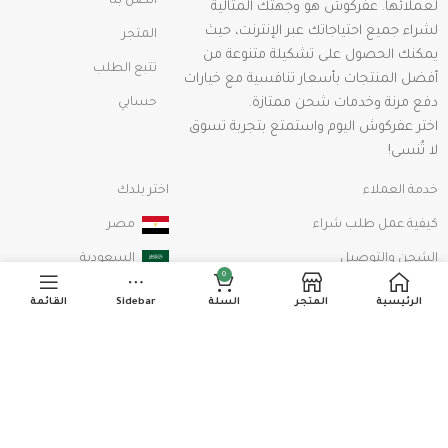
اتصل بنا
لعملائها. عفركوش هو وجهتك المثالية
لشراء جميع احتياجاتك عبر الإنترنت، حيث
المتجر
يمكنك الحصول على تشكيلة متنوعة من
تتبع الطلب
أفضل المنتجات بأسعار تنافسية مع خيارات
دفع مرنة وخدمات شحن ممتازة.
حسابي
اختر عفركوش اليوم واستمتع بتجربة تسوق
لا تُنسى!
خدمة العملاء
اختر بلدك
كيفية عمل طلب شراء
مصر
الشحن والتوصيل
السعودية
0
الإستبدال و الإسترداد
الإمارات
الرئيسية
المتجر
السلة
Sidebar
القائمة
سياسة الخصوصية
الشروط والأحكام
مدينة نصر - القاهرة
01115179944
خريطة الموقع
اشترك في نشرتنا الإخبارية