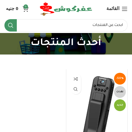
القائمة
0
جنيه
0
أحدث المنتجات
-50%
نفذت
جديد