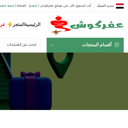
تحديد العملة
أنت تتسوق الآن علي موقع عفركوش (
مصر
) . العملة (
جنيه مصر
الرئيسية
المتجر
عر
أقسام المنتجات