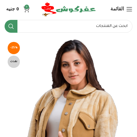
القائمة
0
جنيه
0
-25%
نفذت