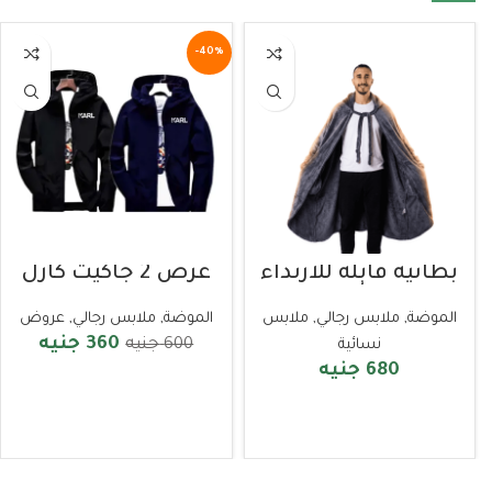
-40%
بطانية قابلة للارتداء
عرض 2 جاكيت كارل
رمادي
الموضة
,
ملابس رجالي
,
ملابس
الموضة
,
ملابس رجالي
,
عروض
360
جنيه
600
جنيه
نسائية
680
جنيه
تحديد الخيارات
إضافة للسلة