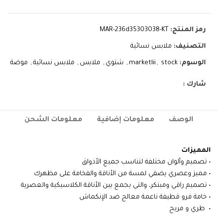
رمز المنتج:
MAR-236d35303038-KT
التصنيف:
ملابس نسائية
الوسوم:
stock
,
marketlii
,
شتوي
,
ملابس
,
ملابس نسائية
,
موضة
شارك :
الوصف
معلومات إضافية
معلومات الشحن
المميزات
• تصميم وألوان مختلفة لتناسب جميع الأذواق
• مميز وعصري يضفي لمسة من الأناقة والفخامة على مظهرك
• تصميم راقي ومبتكر، والتي يجمع بين الأناقة الكلاسيكية والعصرية
• خامة فرو قطيفة ناعمة معالج ضد الإنكماش
• طري و مريح