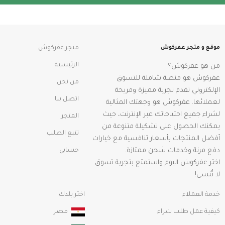
موقع و متجر عفركوش
متجر عفركوش
الرئيسية
من هو عفركوش؟
عفركوش هو منصة شاملة للتسوق
من نحن
الإلكتروني تقدم تجربة مميزة ومريحة
اتصل بنا
لعملائها. عفركوش هو وجهتك المثالية
لشراء جميع احتياجاتك عبر الإنترنت، حيث
المتجر
يمكنك الحصول على تشكيلة متنوعة من
تتبع الطلب
أفضل المنتجات بأسعار تنافسية مع خيارات
دفع مرنة وخدمات شحن ممتازة.
حسابي
اختر عفركوش اليوم واستمتع بتجربة تسوق
لا تُنسى!
خدمة العملاء
اختر بلدك
كيفية عمل طلب شراء
مصر