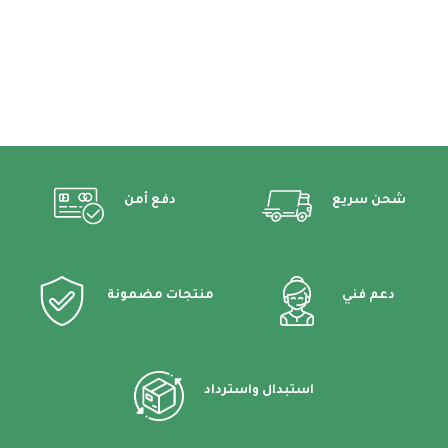
شحن سريع
دفع أمن
دعم فني
منتجات مضمونة
استبدال واسترداد