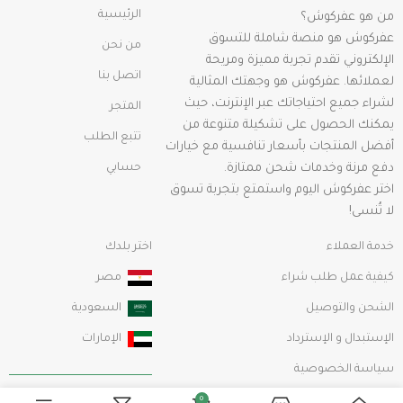
الرئيسية
من هو عفركوش؟
عفركوش هو منصة شاملة للتسوق
من نحن
الإلكتروني تقدم تجربة مميزة ومريحة
اتصل بنا
لعملائها. عفركوش هو وجهتك المثالية
لشراء جميع احتياجاتك عبر الإنترنت، حيث
المتجر
يمكنك الحصول على تشكيلة متنوعة من
تتبع الطلب
أفضل المنتجات بأسعار تنافسية مع خيارات
دفع مرنة وخدمات شحن ممتازة.
حسابي
اختر عفركوش اليوم واستمتع بتجربة تسوق
لا تُنسى!
خدمة العملاء
اختر بلدك
كيفية عمل طلب شراء
مصر
الشحن والتوصيل
السعودية
الإستبدال و الإسترداد
الإمارات
سياسة الخصوصية
الشروط والأحكام
0