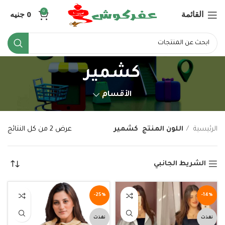
القائمة
0
جنيه
0
كشمير
الأقسام
الرئيسية
اللون المنتج
كشمير
عرض ⁦2⁩ من كل النتائج
الشريط الجانبي
-25%
-14%
نفذت
نفذت