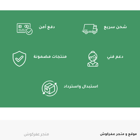
شحن سريع
دفع أمن
دعم فني
منتجات مضمونة
استبدال واسترداد
موقع و متجر عفركوش
متجر عفركوش