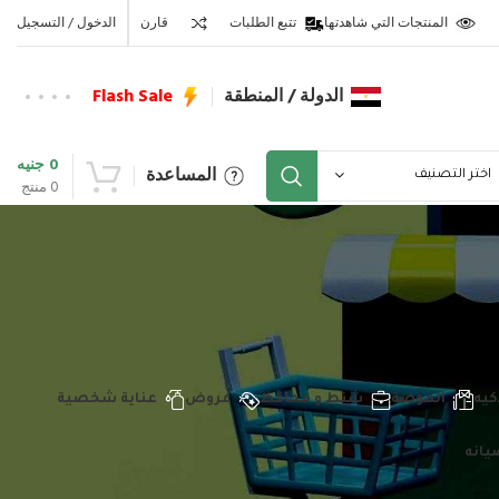
المنتجات التي شاهدتها
تتبع الطلبات
قارن
الدخول / التسجيل
الدولة / المنطقة
Flash Sale
0
جنيه
المساعدة
اختر التصنيف
0
منتج
كيه
الموضة
شنط و محافظ
عروض
عناية شخصية
يانه