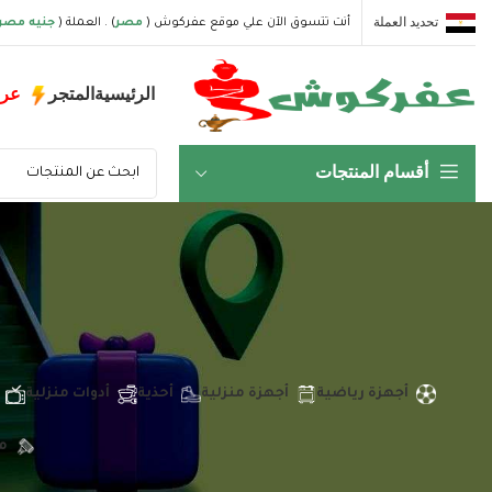
تحديد العملة
أنت تتسوق الآن علي موقع عفركوش (
مصر
) . العملة (
جنيه مصر
الرئيسية
المتجر
عر
أقسام المنتجات
أجهزة رياضية
أجهزة منزلية
أحذية
أدوات منزلية
م