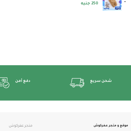
250
جنيه
شحن سريع
دفع أمن
موقع و متجر عفركوش
متجر عفركوش