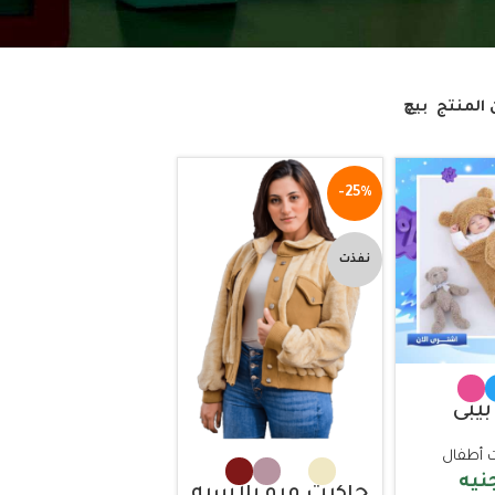
 المنتج
بيچ
-25%
نفذت
بيبي
 أطفال
نيه
جاكيت فرو بلاسيه