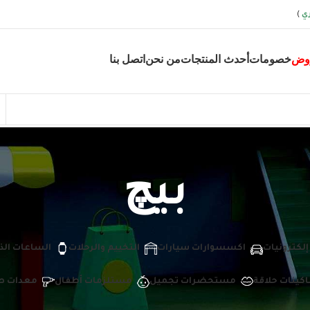
ي
)
وض
خصومات
أحدث المنتجات
من نحن
اتصل بنا
بيچ
إلكترونيات
اكسسوارات سيارات
التخييم والرحلات
الساعات الذ
اكينات حلاقة
مستحضرات تجميل
مستلزمات أطفال
معدات ص