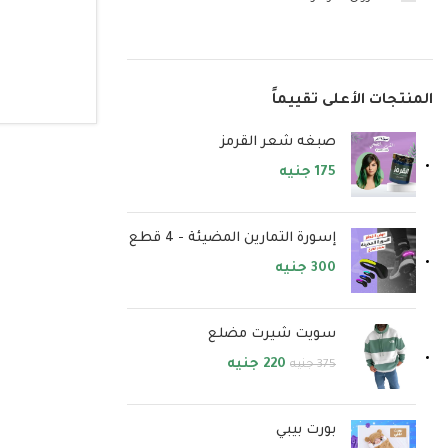
تحديد ال
المنتجات الأعلى تقييماً
صبغه شعر القرمز
175
جنيه
إسورة التمارين المضيئة - 4 قطع
300
جنيه
سويت شيرت مضلع
220
جنيه
375
جنيه
بورت بيبي