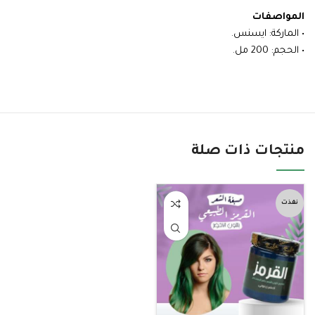
المواصفات
• الماركة: ايسنس.
• الحجم: 200 مل.
منتجات ذات صلة
نفذت