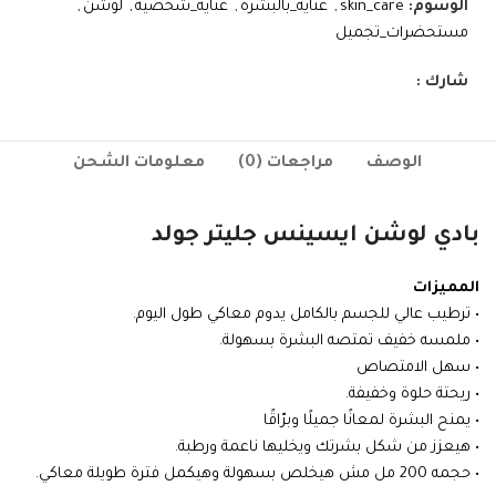
الوسوم:
skin_care
,
عناية_بالبشرة
,
عنايه_شخصية
,
لوشن
,
مستحضرات_تجميل
شارك :
الوصف
مراجعات (0)
معلومات الشحن
بادي لوشن ايسينس جليتر جولد
المميزات
• ترطيب عالي للجسم بالكامل يدوم معاكي طول اليوم.
• ملمسه خفيف تمتصه البشرة بسهولة.
• سهل الامتصاص
• ريحتة حلوة وخفيفة.
• يمنح البشرة لمعانًا جميلًا وبرّاقًا
• هيعزز من شكل بشرتك ويخليها ناعمة ورطبة.
• حجمه 200 مل مش هيخلص بسهولة وهيكمل فترة طويلة معاكي.