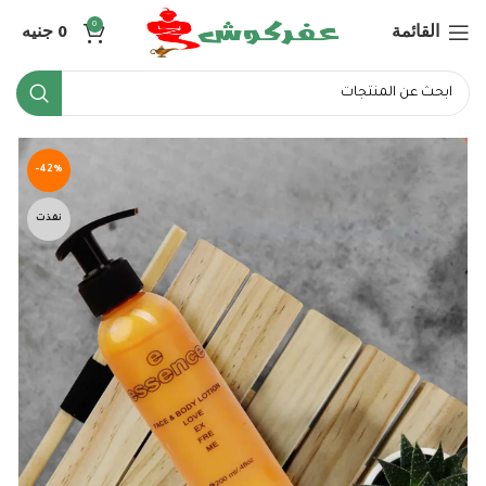
القائمة
0
جنيه
0
-42%
نفذت