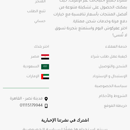
لشراء جميع احتياجاتك عبر الإنترنت، حيث
المتجر
يمكنك الحصول على تشكيلة متنوعة من
تتبع الطلب
أفضل المنتجات بأسعار تنافسية مع خيارات
دفع مرنة وخدمات شحن ممتازة.
حسابي
اختر عفركوش اليوم واستمتع بتجربة تسوق
لا تُنسى!
خدمة العملاء
اختر بلدك
كيفية عمل طلب شراء
مصر
الشحن والتوصيل
السعودية
الإستبدال و الإسترداد
الإمارات
سياسة الخصوصية
الشروط والأحكام
مدينة نصر - القاهرة
01115179944
خريطة الموقع
اشترك في نشرتنا الإخبارية