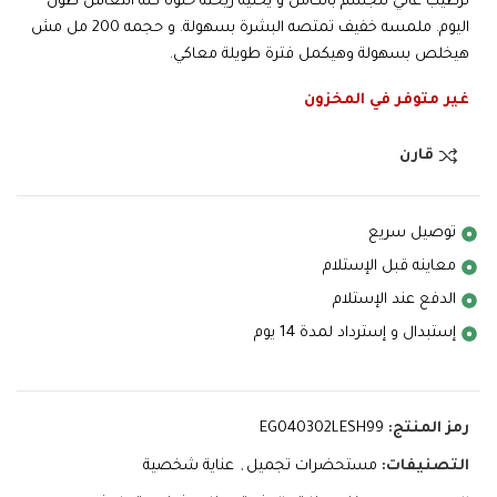
ترطيب عالي للجسم بالكامل و يخليه ريحتة حلوة كله انتعاش طول
اليوم. ملمسه خفيف تمتصه البشرة بسهولة. و حجمه 200 مل مش
هيخلص بسهولة وهيكمل فترة طويلة معاكي.
غير متوفر في المخزون
قارن
توصيل سريع
معاينه قبل الإستلام
الدفع عند الإستلام
إستبدال و إسترداد لمدة 14 يوم
رمز المنتج:
EG040302LESH99
التصنيفات:
مستحضرات تجميل
,
عناية شخصية