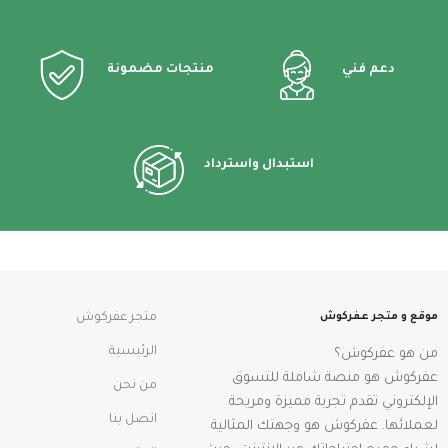
دعم فني
منتجات مضمونة
استبدال واسترداد
موقع و متجر عفركوش
متجر عفركوش
الرئيسية
من هو عفركوش؟
عفركوش هو منصة شاملة للتسوق
من نحن
الإلكتروني تقدم تجربة مميزة ومريحة
اتصل بنا
لعملائها. عفركوش هو وجهتك المثالية