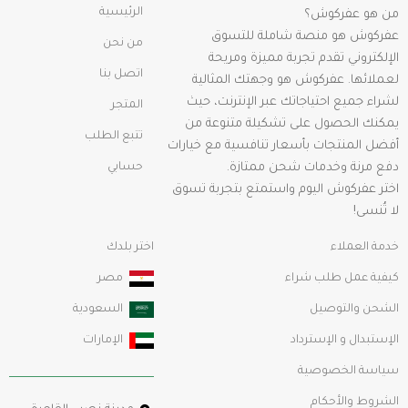
الرئيسية
من هو عفركوش؟
عفركوش هو منصة شاملة للتسوق
من نحن
الإلكتروني تقدم تجربة مميزة ومريحة
اتصل بنا
لعملائها. عفركوش هو وجهتك المثالية
لشراء جميع احتياجاتك عبر الإنترنت، حيث
المتجر
يمكنك الحصول على تشكيلة متنوعة من
تتبع الطلب
أفضل المنتجات بأسعار تنافسية مع خيارات
دفع مرنة وخدمات شحن ممتازة.
حسابي
اختر عفركوش اليوم واستمتع بتجربة تسوق
لا تُنسى!
خدمة العملاء
اختر بلدك
كيفية عمل طلب شراء
مصر
الشحن والتوصيل
السعودية
الإستبدال و الإسترداد
الإمارات
سياسة الخصوصية
الشروط والأحكام