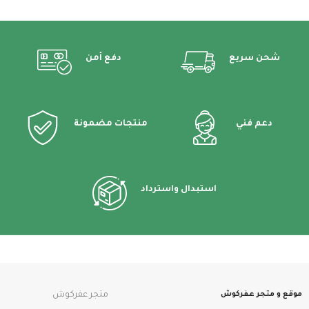
شحن سريع
دفع أمن
دعم فني
منتجات مضمونة
استبدال واسترداد
موقع و متجر عفركوش
متجر عفركوش