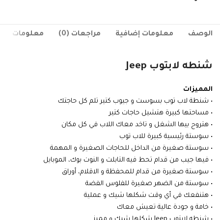
الوصف
معلومات إضافية
مراجعات (0)
معلومات ال
شنطه لابتوب Jeep
المميزات
• شنطة لاب توب بسوست و جيوب كتير تلم كل حاجتك
• مساحتها كبيرة هتشيل حاجات كتير
• هتروح بيها الشغل و تاخد معاك اللاب في كل مكان
• سوستة رئيسية كبيرة للاب توب
• سوستة صغيرة من الداخل للحاجات الصغيرة و المهمة
• فيها جيب من قدام تحط فيه التابلت و النوت بوك، الموبايل
• سوستة صغيرة من قدام للمحفظة و الاقلام، أوراق
• سوستة من الضهر صغيرة للفلوس الفضة
• هتنفعك في أي وقت شكلها شيك و عملية
• خامة و جودة عالية تعيش معاك
• شنطه لابتوب Jeep شكلها شيك و مميز